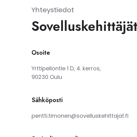
Yhteystiedot
Sovelluskehittäjä
Osoite
Yrttipellontie 1 D, 4. kerros,
90230 Oulu
Sähköposti
pentti.timonen@sovelluskehittajat.fi