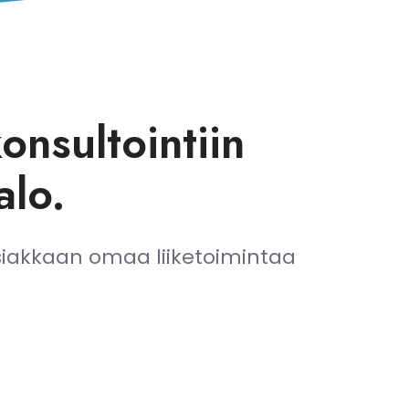
nsultointiin
alo.
asiakkaan omaa liiketoimintaa