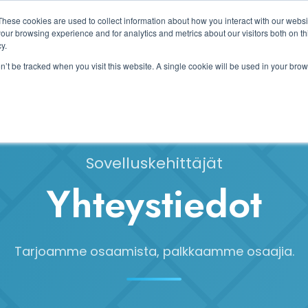
These cookies are used to collect information about how you interact with our webs
our browsing experience and for analytics and metrics about our visitors both on th
tusivu
Palvelut
Kumppanit
Referenssit
Yritys
Y
y.
on’t be tracked when you visit this website. A single cookie will be used in your b
Sovelluskehittäjät
Yhteystiedot
Tarjoamme osaamista, palkkaamme osaajia.