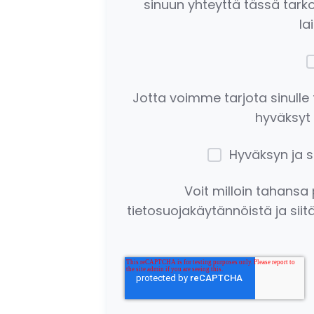
sinuun yhteyttä tässä tark
la
Jotta voimme tarjota sinulle t
hyväksyt 
Hyväksyn ja sa
Voit milloin tahansa 
tietosuojakäytännöistä ja sii