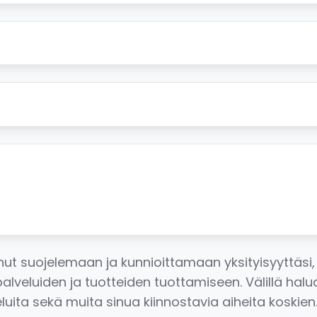
Email
*
Yrityksen
nimi
Viesti
unut suojelemaan ja kunnioittamaan yksityisyyttäsi,
si palveluiden ja tuotteiden tuottamiseen. Välillä 
eluita sekä muita sinua kiinnostavia aiheita koskien