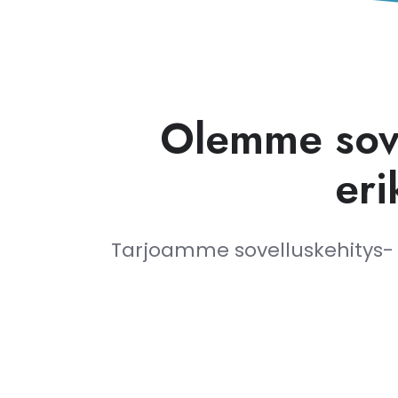
Olemme sove
eri
Tarjoamme sovelluskehitys- j