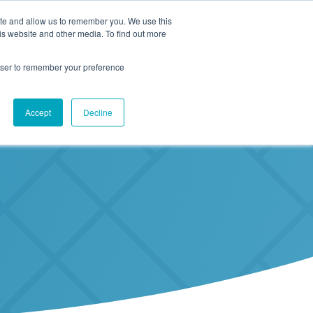
ite and allow us to remember you. We use this
is website and other media. To find out more
hteystiedot
Ota yhteyttä
FI
rowser to remember your preference
Accept
Decline