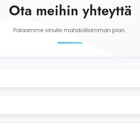
Ota meihin yhteyttä
Palaamme sinulle mahdollisimman pian.
Etunimi
*
Sukunimi
*
Puhelinnumero
*