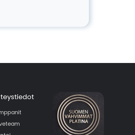
teystiedot
mppanit
veteam