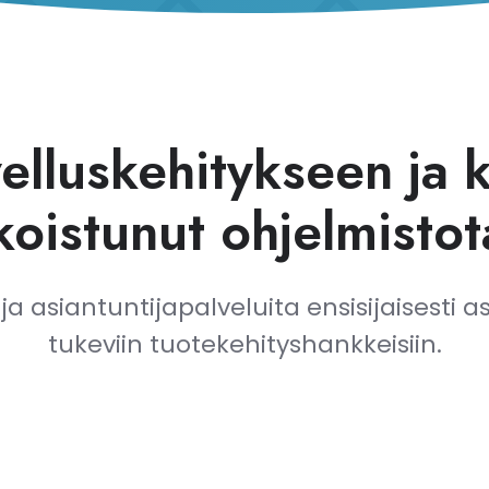
lluskehitykseen ja ko
koistunut ohjelmistot
a asiantuntijapalveluita ensisijaisesti 
tukeviin tuotekehityshankkeisiin.