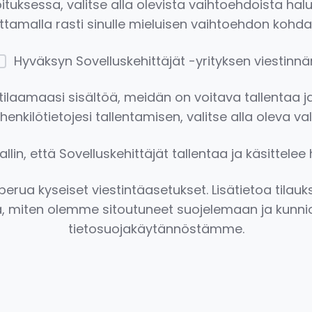
oituksessa, valitse alla olevista vaihtoehdoista 
ittamalla rasti sinulle mieluisen vaihtoehdon kohdal
Hyväksyn Sovelluskehittäjät -yrityksen viestinnä
ilaamaasi sisältöä, meidän on voitava tallentaa ja 
henkilötietojesi tallentamisen, valitse alla oleva val
llin, että Sovelluskehittäjät tallentaa ja käsittelee 
perua kyseiset viestintäasetukset. Lisätietoa tila
tä, miten olemme sitoutuneet suojelemaan ja kunnio
tietosuojakäytännöstämme.