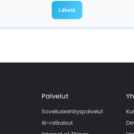
Palvelut
Yh
Sovelluskehityspalvelut
Ku
AI-ratkaisut
De