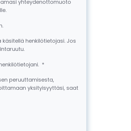
haluamasi yhteydenottomuoto
le.
n.
käsitellä henkilötietojasi. Jos
intaruutu.
henkilötietojani.
*
uksen peruuttamisesta,
ittamaan yksityisyyttäsi, saat